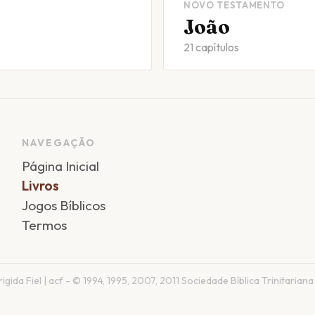
NOVO TESTAMENTO
João
21 capítulos
NAVEGAÇÃO
Página Inicial
Livros
Jogos Bíblicos
Termos
gida Fiel | acf - © 1994, 1995, 2007, 2011 Sociedade Bíblica Trinitariana 