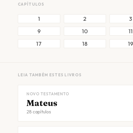
CAPÍTULOS
1
2
3
9
10
11
17
18
1
LEIA TAMBÉM ESTES LIVROS
NOVO TESTAMENTO
Mateus
28 capítulos