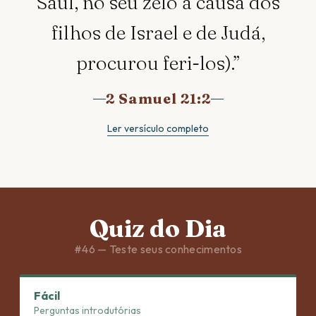
Saul, no seu zelo à causa dos
filhos de Israel e de Judá,
procurou feri-los).
”
2 Samuel 21:2
Ler versículo completo
Quiz do Dia
#
46
— Teste seus conhecimentos
Fácil
Perguntas introdutórias