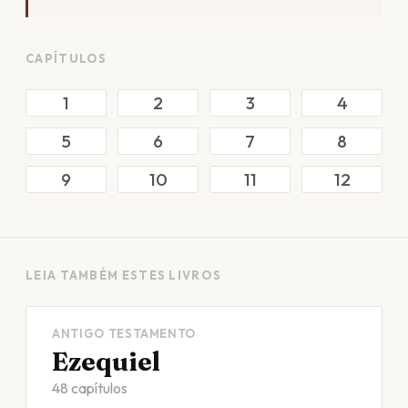
CAPÍTULOS
1
2
3
4
5
6
7
8
9
10
11
12
LEIA TAMBÉM ESTES LIVROS
ANTIGO TESTAMENTO
Ezequiel
48 capítulos