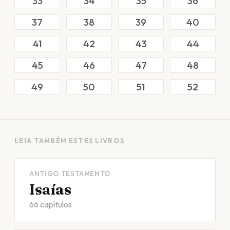
33
34
35
36
37
38
39
40
41
42
43
44
45
46
47
48
49
50
51
52
LEIA TAMBÉM ESTES LIVROS
ANTIGO TESTAMENTO
Isaías
66 capítulos