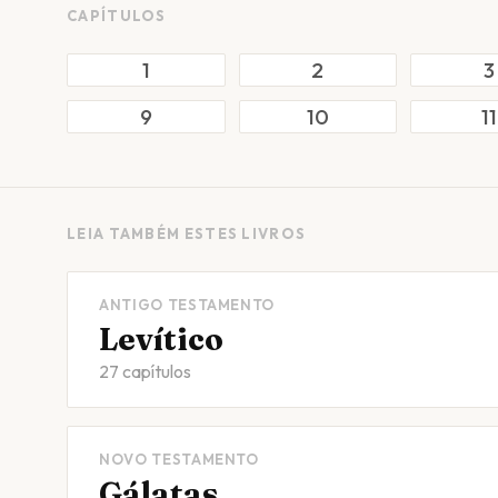
CAPÍTULOS
1
2
3
9
10
11
LEIA TAMBÉM ESTES LIVROS
ANTIGO TESTAMENTO
Levítico
27 capítulos
NOVO TESTAMENTO
Gálatas