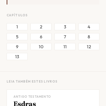
CAPÍTULOS
1
2
3
4
5
6
7
8
9
10
11
12
13
LEIA TAMBÉM ESTES LIVROS
ANTIGO TESTAMENTO
Esdras