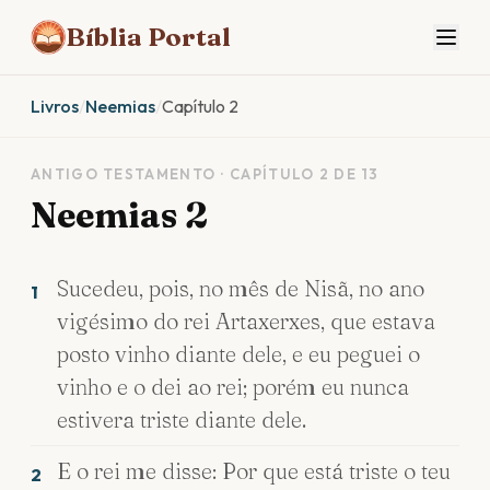
Bíblia Portal
Livros
/
Neemias
/
Capítulo 2
ANTIGO TESTAMENTO · CAPÍTULO 2 DE 13
Neemias 2
Sucedeu, pois, no mês de Nisã, no ano
1
vigésimo do rei Artaxerxes, que estava
posto vinho diante dele, e eu peguei o
vinho e o dei ao rei; porém eu nunca
estivera triste diante dele.
E o rei me disse: Por que está triste o teu
2