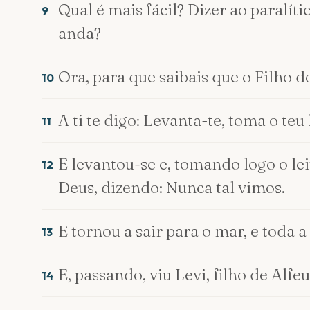
Qual é mais fácil? Dizer ao paralíti
9
anda?
Ora, para que saibais que o Filho 
10
A ti te digo: Levanta-te, toma o teu l
11
E levantou-se e, tomando logo o le
12
Deus, dizendo: Nunca tal vimos.
E tornou a sair para o mar, e toda a
13
E, passando, viu Levi, filho de Alfe
14