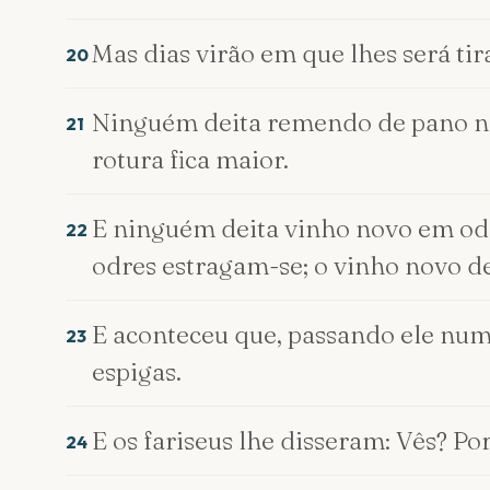
Mas dias virão em que lhes será tir
20
Ninguém deita remendo de pano no
21
rotura fica maior.
E ninguém deita vinho novo em odre
22
odres estragam-se; o vinho novo d
E aconteceu que, passando ele num
23
espigas.
E os fariseus lhe disseram: Vês? Po
24