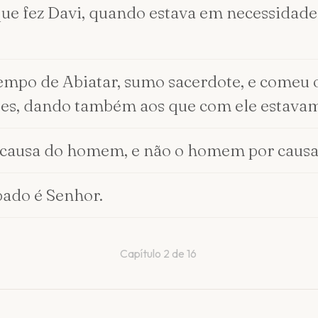
que fez Davi, quando estava em necessidade 
empo de Abiatar, sumo sacerdote, e comeu o
otes, dando também aos que com ele estava
or causa do homem, e não o homem por causa
bado é Senhor.
Capítulo
2
de
16