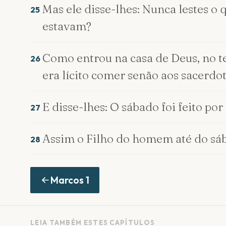
Mas ele disse-lhes: Nunca lestes o 
25
estavam?
Como entrou na casa de Deus, no t
26
era lícito comer senão aos sacerd
E disse-lhes: O sábado foi feito p
27
Assim o Filho do homem até do sá
28
Marcos
1
LEIA TAMBÉM ESTES CAPÍTULOS