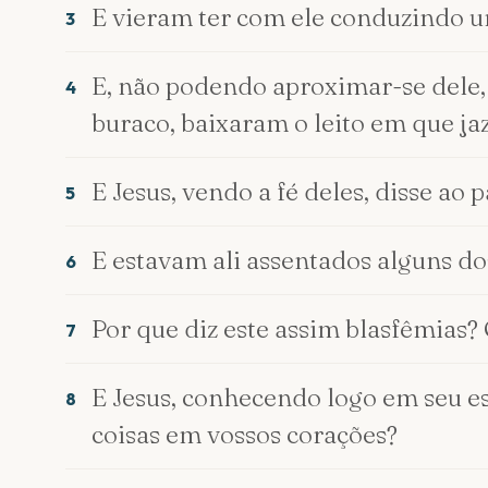
E vieram ter com ele conduzindo um
3
E, não podendo aproximar-se dele,
4
buraco, baixaram o leito em que jazi
E Jesus, vendo a fé deles, disse ao 
5
E estavam ali assentados alguns do
6
Por que diz este assim blasfêmias
7
E Jesus, conhecendo logo em seu esp
8
coisas em vossos corações?