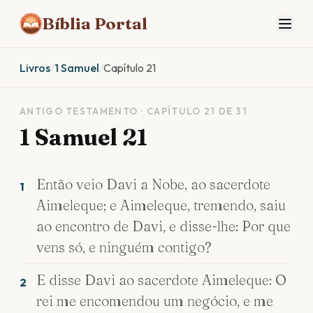
Bíblia Portal
Livros
/
1 Samuel
/
Capítulo 21
ANTIGO TESTAMENTO · CAPÍTULO 21 DE 31
1 Samuel 21
Então veio Davi a Nobe, ao sacerdote
1
Aimeleque; e Aimeleque, tremendo, saiu
ao encontro de Davi, e disse-lhe: Por que
vens só, e ninguém contigo?
E disse Davi ao sacerdote Aimeleque: O
2
rei me encomendou um negócio, e me