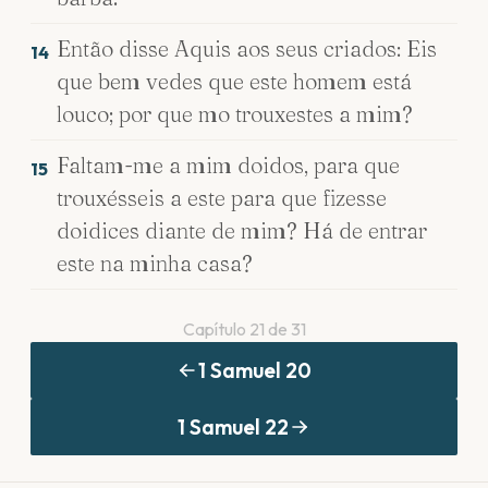
Então disse Aquis aos seus criados: Eis
14
que bem vedes que este homem está
louco; por que mo trouxestes a mim?
Faltam-me a mim doidos, para que
15
trouxésseis a este para que fizesse
doidices diante de mim? Há de entrar
este na minha casa?
Capítulo
21
de
31
1 Samuel
20
1 Samuel
22