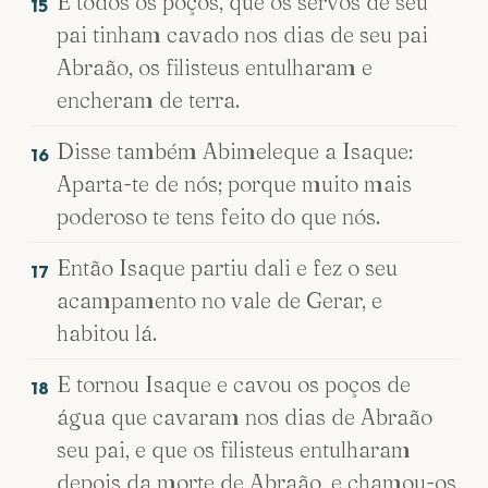
E todos os poços, que os servos de seu
15
pai tinham cavado nos dias de seu pai
Abraão, os filisteus entulharam e
encheram de terra.
Disse também Abimeleque a Isaque:
16
Aparta-te de nós; porque muito mais
poderoso te tens feito do que nós.
Então Isaque partiu dali e fez o seu
17
acampamento no vale de Gerar, e
habitou lá.
E tornou Isaque e cavou os poços de
18
água que cavaram nos dias de Abraão
seu pai, e que os filisteus entulharam
depois da morte de Abraão, e chamou-os