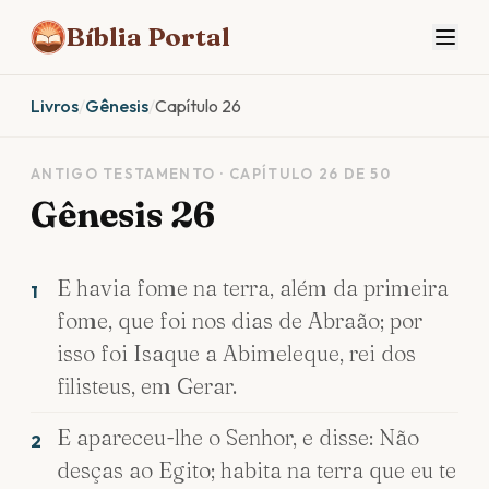
Bíblia Portal
Livros
/
Gênesis
/
Capítulo 26
ANTIGO TESTAMENTO · CAPÍTULO 26 DE 50
Gênesis 26
E havia fome na terra, além da primeira
1
fome, que foi nos dias de Abraão; por
isso foi Isaque a Abimeleque, rei dos
filisteus, em Gerar.
E apareceu-lhe o Senhor, e disse: Não
2
desças ao Egito; habita na terra que eu te