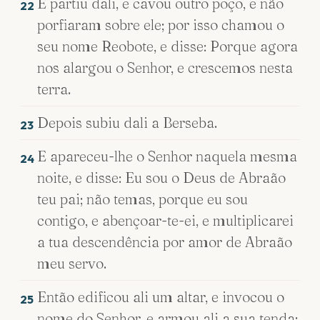
E partiu dali, e cavou outro poço, e não
22
porfiaram sobre ele; por isso chamou o
seu nome Reobote, e disse: Porque agora
nos alargou o Senhor, e crescemos nesta
terra.
Depois subiu dali a Berseba.
23
E apareceu-lhe o Senhor naquela mesma
24
noite, e disse: Eu sou o Deus de Abraão
teu pai; não temas, porque eu sou
contigo, e abençoar-te-ei, e multiplicarei
a tua descendência por amor de Abraão
meu servo.
Então edificou ali um altar, e invocou o
25
nome do Senhor, e armou ali a sua tenda;