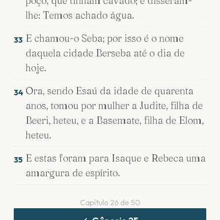
poço, que tinham cavado; e disseram-
lhe: Temos achado água.
E chamou-o Seba; por isso é o nome
33
daquela cidade Berseba até o dia de
hoje.
Ora, sendo Esaú da idade de quarenta
34
anos, tomou por mulher a Judite, filha de
Beeri, heteu, e a Basemate, filha de Elom,
heteu.
E estas foram para Isaque e Rebeca uma
35
amargura de espírito.
Capítulo
26
de
50