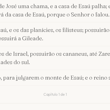
 de José uma chama, e a casa de Esaú palha; 
 da casa de Esaú, porque o Senhor o falou.
aú, e os das planícies, os filisteus; possui
suirá a Gileade.
hos de Israel, possuirão os cananeus, até Zar
ades do sul.
, para julgarem o monte de Esaú; e o reino 
Capítulo
1
de
1