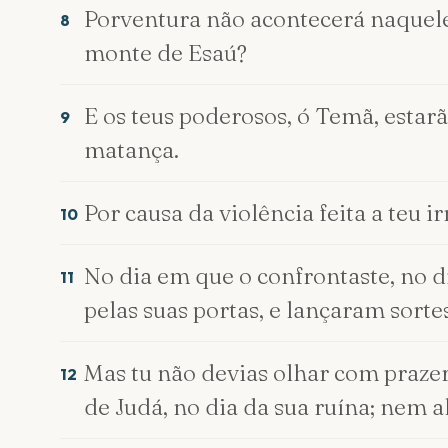
Porventura não acontecerá naquele 
8
monte de Esaú?
E os teus poderosos, ó Temã, esta
9
matança.
Por causa da violência feita a teu 
10
No dia em que o confrontaste, no d
11
pelas suas portas, e lançaram sort
Mas tu não devias olhar com prazer 
12
de Judá, no dia da sua ruína; nem al