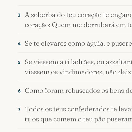
A soberba do teu coração te engano
3
coração: Quem me derrubará em t
Se te elevares como águia, e puseres
4
Se viessem a ti ladrões, ou assaltan
5
viessem os vindimadores, não dei
Como foram rebuscados os bens de
6
Todos os teus confederados te leva
7
ti; os que comem o teu pão pusera