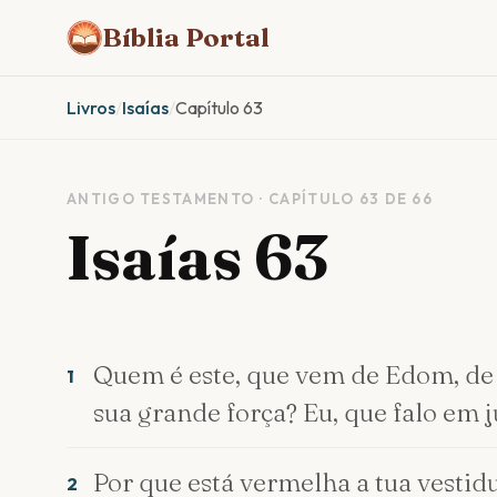
Bíblia Portal
Livros
/
Isaías
/
Capítulo 63
ANTIGO TESTAMENTO · CAPÍTULO 63 DE 66
Isaías 63
Quem é este, que vem de Edom, de B
1
sua grande força? Eu, que falo em j
Por que está vermelha a tua vestidu
2