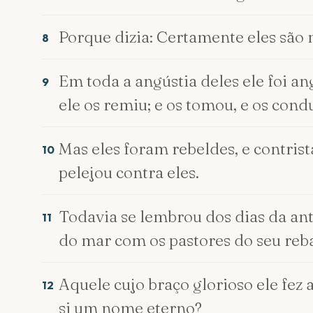
Porque dizia: Certamente eles são m
8
Em toda a angústia deles ele foi an
9
ele os remiu; e os tomou, e os cond
Mas eles foram rebeldes, e contrist
10
pelejou contra eles.
Todavia se lembrou dos dias da ant
11
do mar com os pastores do seu reba
Aquele cujo braço glorioso ele fez 
12
si um nome eterno?