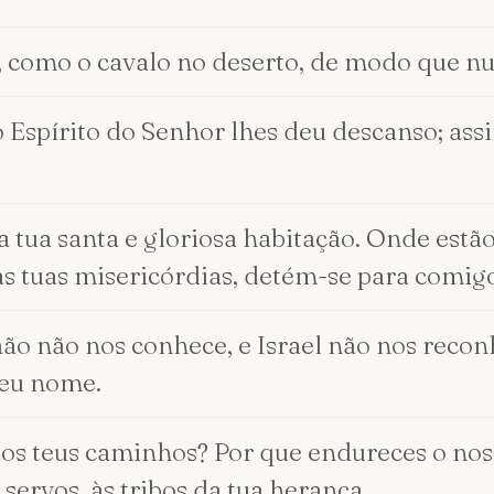
, como o cavalo no deserto, de modo que n
Espírito do Senhor lhes deu descanso; assim
a tua santa e gloriosa habitação. Onde estão
as tuas misericórdias, detém-se para comig
ão não nos conhece, e Israel não nos reconh
teu nome.
 dos teus caminhos? Por que endureces o nos
servos, às tribos da tua herança.