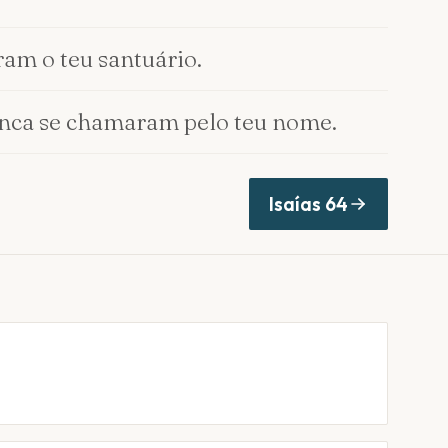
ram o teu santuário.
unca se chamaram pelo teu nome.
Isaías
64