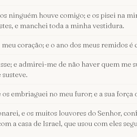
ovos ninguém houve comigo; e os pisei na mi
stes, e manchei toda a minha vestidura.
o meu coração; e o ano dos meus remidos é 
asse; e admirei-me de não haver quem me su
 susteve.
e os embriaguei no meu furor; e a sua força 
arei, e os muitos louvores do Senhor, co
m a casa de Israel, que usou com eles seg