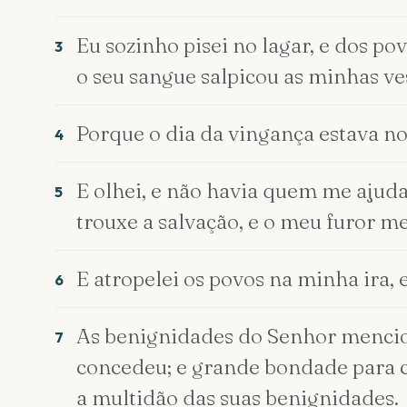
Eu sozinho pisei no lagar, e dos p
3
o seu sangue salpicou as minhas ve
Porque o dia da vingança estava n
4
E olhei, e não havia quem me ajud
5
trouxe a salvação, e o meu furor me
E atropelei os povos na minha ira, 
6
As benignidades do Senhor mencion
7
concedeu; e grande bondade para co
a multidão das suas benignidades.