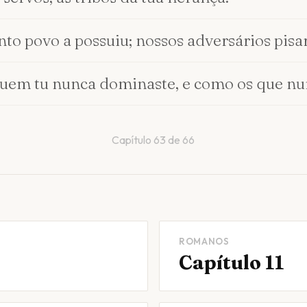
to povo a possuiu; nossos adversários pisa
quem tu nunca dominaste, e como os que n
Capítulo
63
de
66
ROMANOS
Capítulo 11