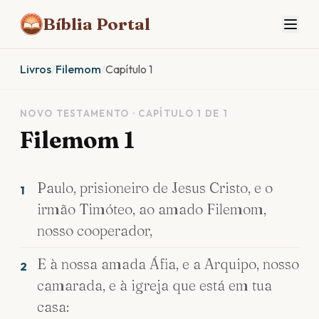
Bíblia Portal
Livros
/
Filemom
/
Capítulo 1
NOVO TESTAMENTO · CAPÍTULO 1 DE 1
Filemom 1
Paulo, prisioneiro de Jesus Cristo, e o
1
irmão Timóteo, ao amado Filemom,
nosso cooperador,
E à nossa amada Áfia, e a Arquipo, nosso
2
camarada, e à igreja que está em tua
casa: