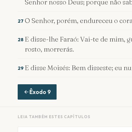
Senhor nosso Deus; porque não sa
O Senhor, porém, endureceu o coraçã
27
E disse-lhe Faraó: Vai-te de mim, 
28
rosto, morrerás.
E disse Moisés: Bem disseste; eu nu
29
Êxodo
9
LEIA TAMBÉM ESTES CAPÍTULOS