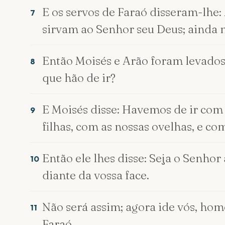
E os servos de Faraó disseram-lhe:
7
sirvam ao Senhor seu Deus; ainda n
Então Moisés e Arão foram levados o
8
que hão de ir?
E Moisés disse: Havemos de ir com 
9
filhas, com as nossas ovelhas, e c
Então ele lhes disse: Seja o Senhor
10
diante da vossa face.
Não será assim; agora ide vós, home
11
Faraó.