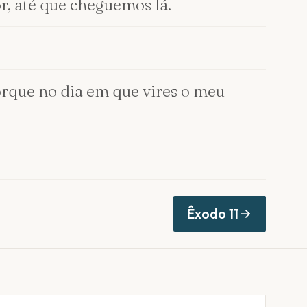
, até que cheguemos lá.
porque no dia em que vires o meu
Êxodo
11