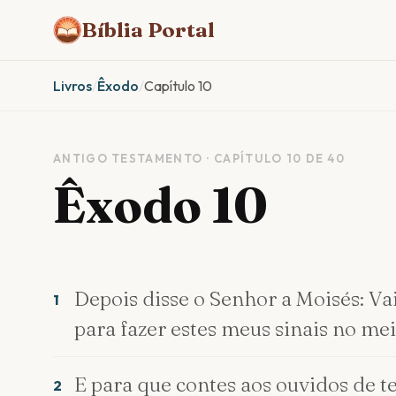
Bíblia Portal
Livros
/
Êxodo
/
Capítulo 10
ANTIGO TESTAMENTO · CAPÍTULO 10 DE 40
Êxodo 10
Depois disse o Senhor a Moisés: Vai
1
para fazer estes meus sinais no mei
E para que contes aos ouvidos de teus
2