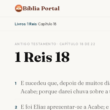
Bíblia Portal
Livros
/
1 Reis
/
Capítulo 18
ANTIGO TESTAMENTO · CAPÍTULO 18 DE 22
1 Reis 18
E sucedeu que, depois de muitos dia
1
Acabe; porque darei chuva sobre a 
E foi Elias apresentar-se a Acabe;
2