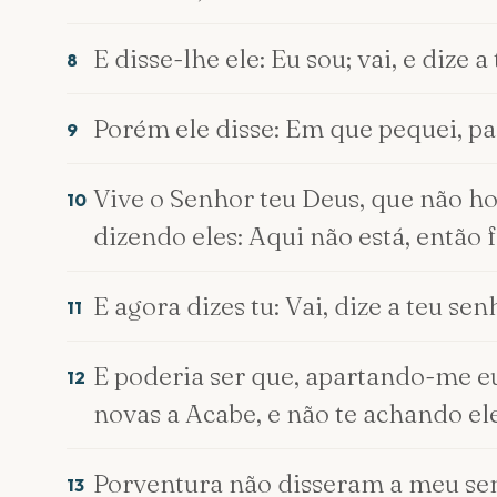
E disse-lhe ele: Eu sou; vai, e dize a
8
Porém ele disse: Em que pequei, p
9
Vive o Senhor teu Deus, que não h
10
dizendo eles: Aqui não está, então 
E agora dizes tu: Vai, dize a teu sen
11
E poderia ser que, apartando-me eu 
12
novas a Acabe, e não te achando e
Porventura não disseram a meu sen
13