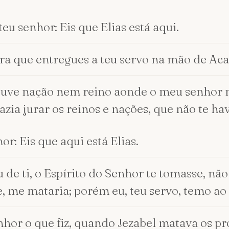
 teu senhor: Eis que Elias está aqui.
ara que entregues a teu servo na mão de Ac
ouve nação nem reino aonde o meu senhor n
fazia jurar os reinos e nações, que não te h
hor: Eis que aqui está Elias.
de ti, o Espírito do Senhor te tomasse, não 
le, me mataria; porém eu, teu servo, temo 
hor o que fiz, quando Jezabel matava os p