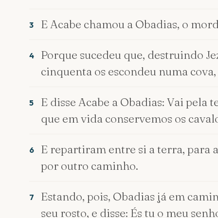
E Acabe chamou a Obadias, o mord
3
Porque sucedeu que, destruindo Je
4
cinquenta os escondeu numa cova, 
E disse Acabe a Obadias: Vai pela t
5
que em vida conservemos os cavalo
E repartiram entre si a terra, par
6
por outro caminho.
Estando, pois, Obadias já em camin
7
seu rosto, e disse: És tu o meu senh