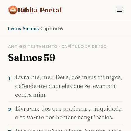
Bíblia Portal
Livros
/
Salmos
/
Capítulo 59
ANTIGO TESTAMENTO · CAPÍTULO 59 DE 150
Salmos 59
Livra-me, meu Deus, dos meus inimigos,
1
defende-me daqueles que se levantam
contra mim.
Livra-me dos que praticam a iniquidade,
2
e salva-me dos homens sanguinários.
Pois eis que põem ciladas à minha alma;