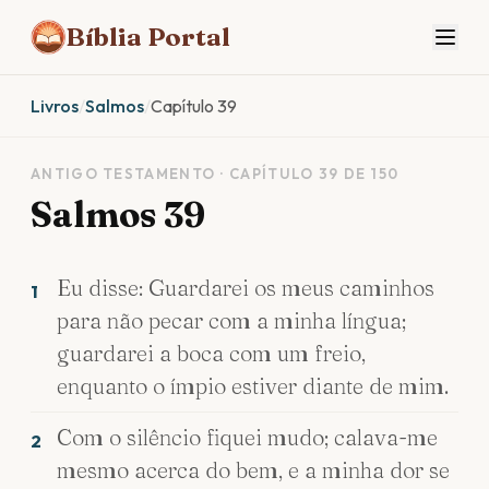
Bíblia Portal
Livros
/
Salmos
/
Capítulo 39
ANTIGO TESTAMENTO · CAPÍTULO 39 DE 150
Salmos 39
Eu disse: Guardarei os meus caminhos
1
para não pecar com a minha língua;
guardarei a boca com um freio,
enquanto o ímpio estiver diante de mim.
Com o silêncio fiquei mudo; calava-me
2
mesmo acerca do bem, e a minha dor se