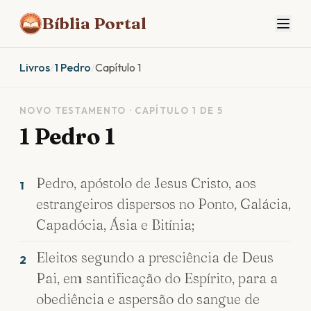
Bíblia Portal
Livros
/
1 Pedro
/
Capítulo 1
NOVO TESTAMENTO · CAPÍTULO 1 DE 5
1 Pedro 1
Pedro, apóstolo de Jesus Cristo, aos
1
estrangeiros dispersos no Ponto, Galácia,
Capadócia, Ásia e Bitínia;
Eleitos segundo a presciência de Deus
2
Pai, em santificação do Espírito, para a
obediência e aspersão do sangue de