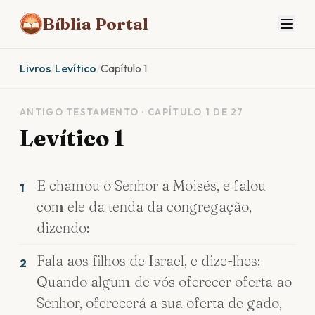
Bíblia Portal
Livros
/
Levítico
/
Capítulo 1
ANTIGO TESTAMENTO · CAPÍTULO 1 DE 27
Levítico 1
E chamou o Senhor a Moisés, e falou
1
com ele da tenda da congregação,
dizendo:
Fala aos filhos de Israel, e dize-lhes:
2
Quando algum de vós oferecer oferta ao
Senhor, oferecerá a sua oferta de gado,