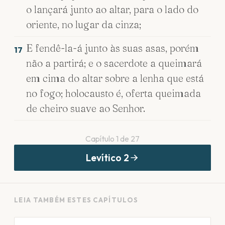
o lançará junto ao altar, para o lado do
oriente, no lugar da cinza;
E fendê-la-á junto às suas asas, porém
17
não a partirá; e o sacerdote a queimará
em cima do altar sobre a lenha que está
no fogo; holocausto é, oferta queimada
de cheiro suave ao Senhor.
Capítulo
1
de
27
Levítico
2
LEIA TAMBÉM ESTES CAPÍTULOS