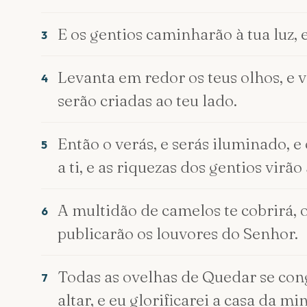
E os gentios caminharão à tua luz, 
3
Levanta em redor os teus olhos, e vê;
4
serão criadas ao teu lado.
Então o verás, e serás iluminado, 
5
a ti, e as riquezas dos gentios virão a
A multidão de camelos te cobrirá, o
6
publicarão os louvores do Senhor.
Todas as ovelhas de Quedar se cong
7
altar, e eu glorificarei a casa da mi