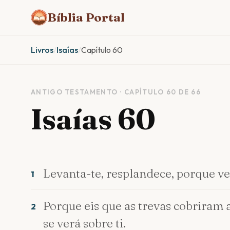
Bíblia Portal
Livros
/
Isaías
/
Capítulo 60
ANTIGO TESTAMENTO · CAPÍTULO 60 DE 66
Isaías 60
Levanta-te, resplandece, porque vem
1
Porque eis que as trevas cobriram a 
2
se verá sobre ti.