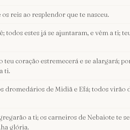
e os reis ao resplendor que te nasceu.
 todos estes já se ajuntaram, e vêm a ti; teu
e o teu coração estremecerá e se alargará; 
 ti.
s dromedários de Midiã e Efá; todos virão d
regarão a ti; os carneiros de Nebaiote te 
nha glória.