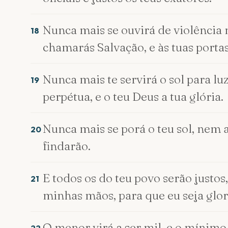
Nunca mais se ouvirá de violência 
18
chamarás Salvação, e às tuas porta
Nunca mais te servirá o sol para lu
19
perpétua, e o teu Deus a tua glória.
Nunca mais se porá o teu sol, nem a
20
findarão.
E todos os do teu povo serão justo
21
minhas mãos, para que eu seja glor
O menor virá a ser mil, e o mínimo