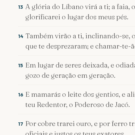
A glória do Líbano virá a ti; a fai
13
glorificarei o lugar dos meus pés.
Também virão a ti, inclinando-se, o
14
que te desprezaram; e chamar-te-ão
Em lugar de seres deixada, e odiad
15
gozo de geração em geração.
E mamarás o leite dos gentios, e ali
16
teu Redentor, o Poderoso de Jacó.
Por cobre trarei ouro, e por ferro tr
17
oficiais e justos os teus exatores.