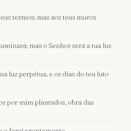
 teus termos; mas aos teus muros
iluminará; mas o Senhor será a tua luz
a luz perpétua, e os dias do teu luto
vos por mim plantados, obra das
o o farei prontamente.