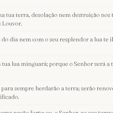
na tua terra, desolação nem destruição nos
s Louvor.
z do dia nem com o seu resplendor a lua te 
 tua lua minguará; porque o Senhor será a tu
s, para sempre herdarão a terra; serão reno
ificado.
 uma nação forte; eu, o Senhor, ao seu temp