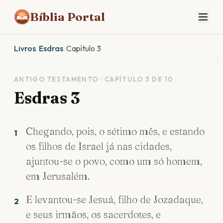
Bíblia Portal
Livros
/
Esdras
/
Capítulo 3
ANTIGO TESTAMENTO · CAPÍTULO 3 DE 10
Esdras 3
Chegando, pois, o sétimo mês, e estando
1
os filhos de Israel já nas cidades,
ajuntou-se o povo, como um só homem,
em Jerusalém.
E levantou-se Jesuá, filho de Jozadaque,
2
e seus irmãos, os sacerdotes, e