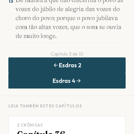
13
vozes do júbilo de alegria das vozes do
choro do povo; porque o povo jubilava
com tão altas vozes, que o som se ouvia
de muito longe.
Capítulo
3
de
10
Esdras
2
Esdras
4
LEIA TAMBÉM ESTES CAPÍTULOS
2 CRÔNICAS