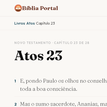
Bíblia Portal
Livros
/
Atos
/
Capítulo 23
NOVO TESTAMENTO · CAPÍTULO 23 DE 28
Atos 23
E, pondo Paulo os olhos no consel
1
toda a boa consciência.
Mas o sumo sacerdote, Ananias, ma
2