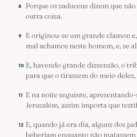
Porque os saduceus dizem que não 
8
outra coisa.
E originou-se um grande clamor; e,
9
mal achamos neste homem, e, se alg
E, havendo grande dissensão, o tr
10
para que o tirassem do meio deles, 
E na noite seguinte, apresentando-
11
Jerusalém, assim importa que tes
E, quando já era dia, alguns dos 
12
beberiam enquanto não matassem 