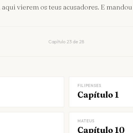
 aqui vierem os teus acusadores. E mandou
Capítulo
23
de
28
FILIPENSES
Capítulo 1
MATEUS
Capítulo 10