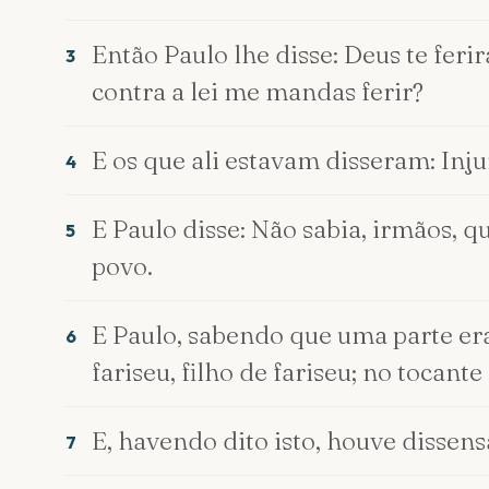
Então Paulo lhe disse: Deus te feri
3
contra a lei me mandas ferir?
E os que ali estavam disseram: Inj
4
E Paulo disse: Não sabia, irmãos, q
5
povo.
E Paulo, sabendo que uma parte er
6
fariseu, filho de fariseu; no tocan
E, havendo dito isto, houve dissensã
7