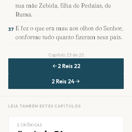
sua mãe Zebida, filha de Pedaías, de
Ruma.
E fez o que era mau aos olhos do Senhor,
37
conforme tudo quanto fizeram seus pais.
Capítulo
23
de
25
2 Reis
22
2 Reis
24
LEIA TAMBÉM ESTES CAPÍTULOS
2 CRÔNICAS