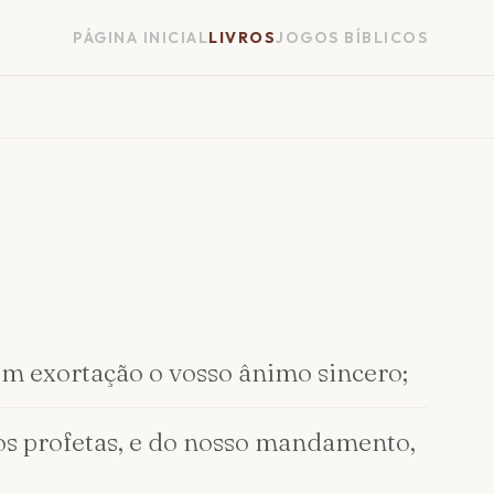
PÁGINA INICIAL
LIVROS
JOGOS BÍBLICOS
om exortação o vosso ânimo sincero;
os profetas, e do nosso mandamento,