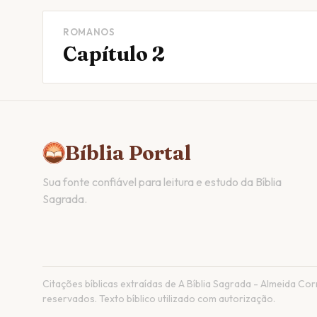
ROMANOS
Capítulo 2
Bíblia Portal
Sua fonte confiável para leitura e estudo da Bíblia
Sagrada.
Citações bíblicas extraídas de A Bíblia Sagrada - Almeida Corri
reservados. Texto bíblico utilizado com autorização.