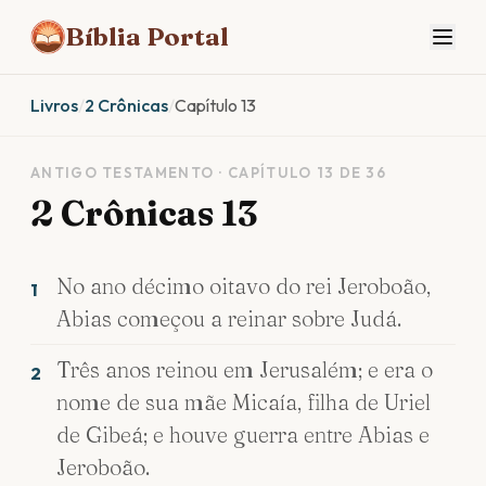
Bíblia Portal
Livros
/
2 Crônicas
/
Capítulo 13
ANTIGO TESTAMENTO · CAPÍTULO 13 DE 36
2 Crônicas 13
No ano décimo oitavo do rei Jeroboão,
1
Abias começou a reinar sobre Judá.
Três anos reinou em Jerusalém; e era o
2
nome de sua mãe Micaía, filha de Uriel
de Gibeá; e houve guerra entre Abias e
Jeroboão.