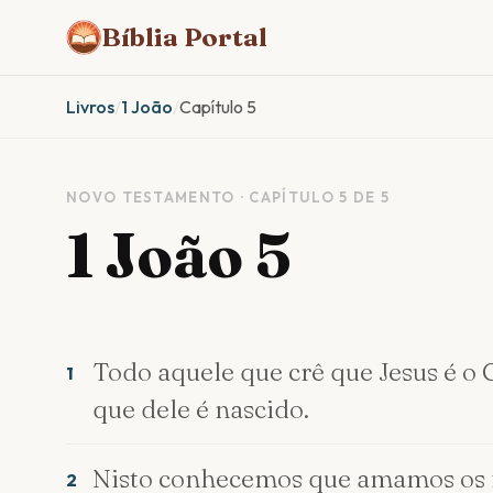
Bíblia Portal
Livros
/
1 João
/
Capítulo 5
NOVO TESTAMENTO · CAPÍTULO 5 DE 5
1 João 5
Todo aquele que crê que Jesus é o 
1
que dele é nascido.
Nisto conhecemos que amamos os 
2