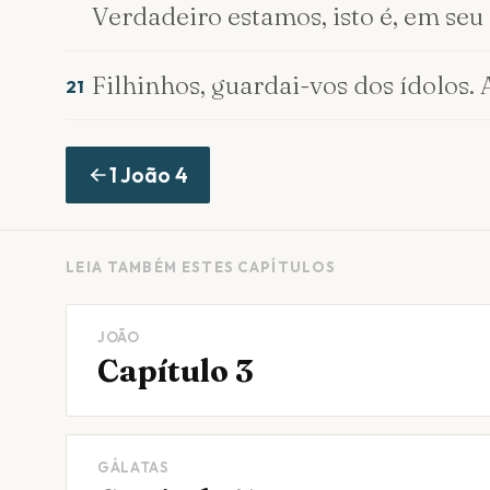
Verdadeiro estamos, isto é, em seu 
Filhinhos, guardai-vos dos ídolos
21
1 João
4
LEIA TAMBÉM ESTES CAPÍTULOS
JOÃO
Capítulo 3
GÁLATAS