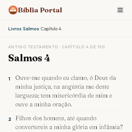
Bíblia Portal
Livros
/
Salmos
/
Capítulo 4
ANTIGO TESTAMENTO · CAPÍTULO 4 DE 150
Salmos 4
Ouve-me quando eu clamo, ó Deus da
1
minha justiça, na angústia me deste
largueza; tem misericórdia de mim e
ouve a minha oração.
Filhos dos homens, até quando
2
convertereis a minha glória em infâmia?