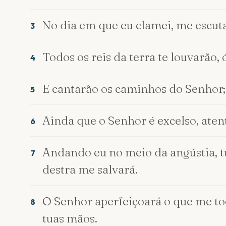
No dia em que eu clamei, me escuta
3
Todos os reis da terra te louvarão,
4
E cantarão os caminhos do Senhor; 
5
Ainda que o Senhor é excelso, aten
6
Andando eu no meio da angústia, tu
7
destra me salvará.
O Senhor aperfeiçoará o que me to
8
tuas mãos.