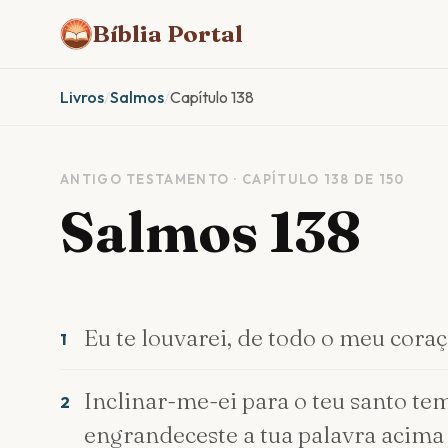
Bíblia Portal
Livros
/
Salmos
/
Capítulo 138
ANTIGO TESTAMENTO · CAPÍTULO 138 DE 150
Salmos 138
Eu te louvarei, de todo o meu coraç
1
Inclinar-me-ei para o teu santo tem
2
engrandeceste a tua palavra acima