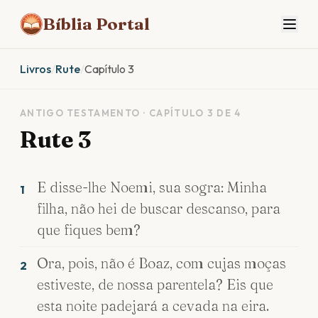
Bíblia Portal
Livros
/
Rute
/
Capítulo 3
ANTIGO TESTAMENTO · CAPÍTULO 3 DE 4
Rute 3
E disse-lhe Noemi, sua sogra: Minha
1
filha, não hei de buscar descanso, para
que fiques bem?
Ora, pois, não é Boaz, com cujas moças
2
estiveste, de nossa parentela? Eis que
esta noite padejará a cevada na eira.