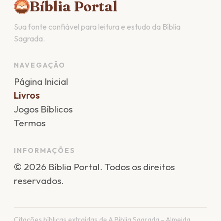
Bíblia Portal
Sua fonte confiável para leitura e estudo da Bíblia
Sagrada.
NAVEGAÇÃO
Página Inicial
Livros
Jogos Bíblicos
Termos
INFORMAÇÕES
©
2026
Bíblia Portal
. Todos os direitos
reservados.
Citações bíblicas extraídas de A Bíblia Sagrada - Almeida