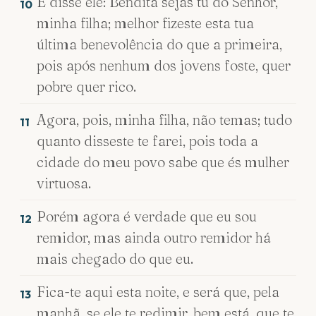
E disse ele: Bendita sejas tu do Senhor,
10
minha filha; melhor fizeste esta tua
última benevolência do que a primeira,
pois após nenhum dos jovens foste, quer
pobre quer rico.
Agora, pois, minha filha, não temas; tudo
11
quanto disseste te farei, pois toda a
cidade do meu povo sabe que és mulher
virtuosa.
Porém agora é verdade que eu sou
12
remidor, mas ainda outro remidor há
mais chegado do que eu.
Fica-te aqui esta noite, e será que, pela
13
manhã, se ele te redimir, bem está, que te