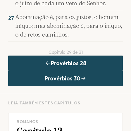
o juízo de cada um vem do Senhor.
Abominação é, para os justos, o homem
27
iníquo; mas abominação é, para o iníquo,
o de retos caminhos.
Capítulo
29
de
31
Provérbios
28
Provérbios
30
LEIA TAMBÉM ESTES CAPÍTULOS
ROMANOS
Capítulo 12