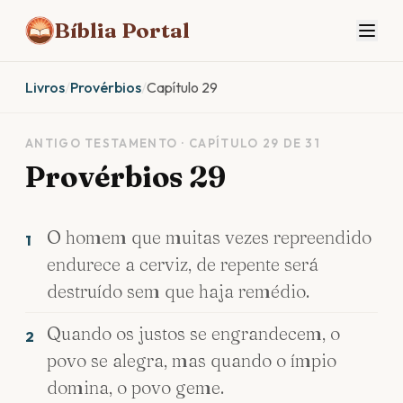
Bíblia Portal
Livros
/
Provérbios
/
Capítulo 29
ANTIGO TESTAMENTO · CAPÍTULO 29 DE 31
Provérbios 29
O homem que muitas vezes repreendido
1
endurece a cerviz, de repente será
destruído sem que haja remédio.
Quando os justos se engrandecem, o
2
povo se alegra, mas quando o ímpio
domina, o povo geme.