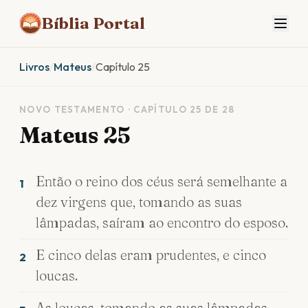
Bíblia Portal
Livros
/
Mateus
/
Capítulo 25
NOVO TESTAMENTO · CAPÍTULO 25 DE 28
Mateus 25
Então o reino dos céus será semelhante a
1
dez virgens que, tomando as suas
lâmpadas, saíram ao encontro do esposo.
E cinco delas eram prudentes, e cinco
2
loucas.
As loucas, tomando as suas lâmpadas,