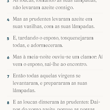
3
não levaram azeite consigo.
Mas as prudentes levaram azeite em
4
suas vasilhas, com as suas lâmpadas.
E, tardando o esposo, tosquenejaram
5
todas, e adormeceram.
Mas à meia-noite ouviu-se um clamor: Aí
6
vem o esposo, saí-lhe ao encontro.
Então todas aquelas virgens se
7
levantaram, e prepararam as suas
lâmpadas.
E as loucas disseram às prudentes: Dai-
8
nos do vosso azeite, porque as nossas