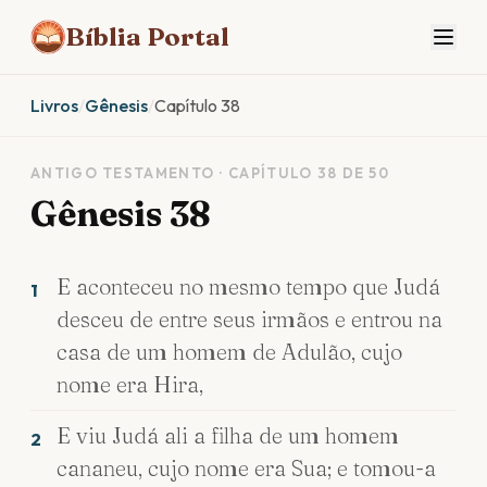
Bíblia Portal
Livros
/
Gênesis
/
Capítulo 38
ANTIGO TESTAMENTO · CAPÍTULO 38 DE 50
Gênesis 38
E aconteceu no mesmo tempo que Judá
1
desceu de entre seus irmãos e entrou na
casa de um homem de Adulão, cujo
nome era Hira,
E viu Judá ali a filha de um homem
2
cananeu, cujo nome era Sua; e tomou-a