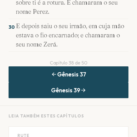
sobre ti é a rotura. E chamaram o seu
nome Perez.
E depois saiu o seu irmão, em cuja mão
30
estava o fio encarnado; e chamaram o
seu nome Zerá.
Capítulo
38
de
50
Gênesis
37
Gênesis
39
LEIA TAMBÉM ESTES CAPÍTULOS
RUTE