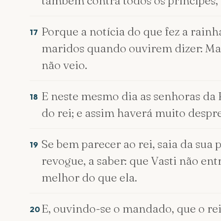
também contra todos os príncipes, 
Porque a notícia do que fez a rain
17
maridos quando ouvirem dizer: Man
não veio.
E neste mesmo dia as senhoras da P
18
do rei; e assim haverá muito despr
Se bem parecer ao rei, saia da sua p
19
revogue, a saber: que Vasti não entr
melhor do que ela.
E, ouvindo-se o mandado, que o rei
20