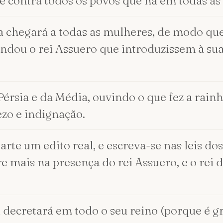
e contra todos os povos que há em todas as 
ha chegará a todas as mulheres, de modo que
dou o rei Assuero que introduzissem à sua 
érsia e da Média, ouvindo o que fez a rainh
ezo e indignação.
arte um edito real, e escreva-se nas leis do
e mais na presença do rei Assuero, e o rei d
 decretará em todo o seu reino (porque é g