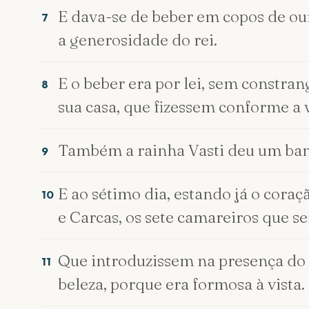
E dava-se de beber em copos de our
7
a generosidade do rei.
E o beber era por lei, sem constra
8
sua casa, que fizessem conforme a
Também a rainha Vasti deu um banq
9
E ao sétimo dia, estando já o cora
10
e Carcas, os sete camareiros que s
Que introduzissem na presença do re
11
beleza, porque era formosa à vista.