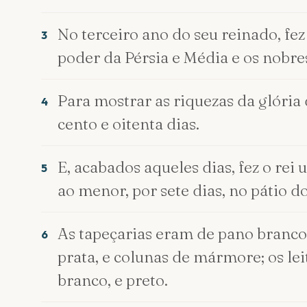
No terceiro ano do seu reinado, fez
3
poder da Pérsia e Média e os nobres
Para mostrar as riquezas da glória 
4
cento e oitenta dias.
E, acabados aqueles dias, fez o rei
5
ao menor, por sete dias, no pátio do
As tapeçarias eram de pano branco, 
6
prata, e colunas de mármore; os le
branco, e preto.