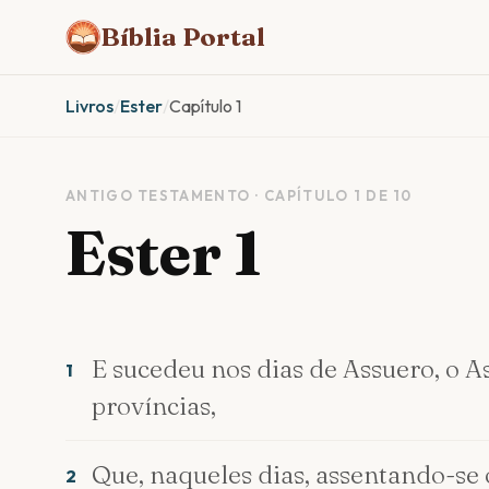
Bíblia Portal
Livros
/
Ester
/
Capítulo 1
ANTIGO TESTAMENTO · CAPÍTULO 1 DE 10
Ester 1
E sucedeu nos dias de Assuero, o As
1
províncias,
Que, naqueles dias, assentando-se o
2