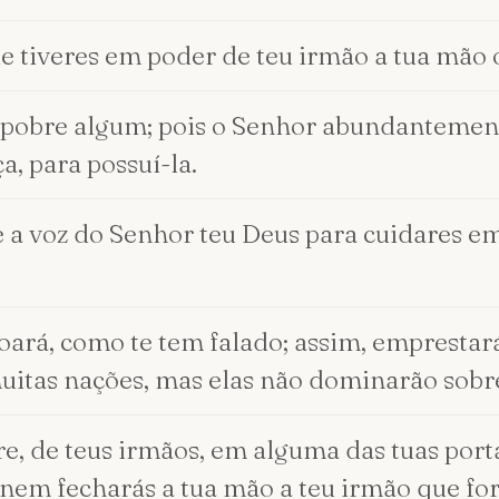
ue tiveres em poder de teu irmão a tua mão o
 pobre algum; pois o Senhor abundantement
a, para possuí-la.
e a voz do Senhor teu Deus para cuidares 
oará, como te tem falado; assim, emprestar
itas nações, mas elas não dominarão sobre
, de teus irmãos, em alguma das tuas porta
 nem fecharás a tua mão a teu irmão que for