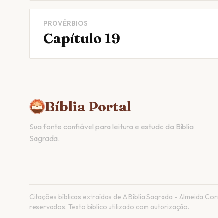
PROVÉRBIOS
Capítulo 19
Bíblia Portal
Sua fonte confiável para leitura e estudo da Bíblia
Sagrada.
Citações bíblicas extraídas de A Bíblia Sagrada - Almeida Corri
reservados. Texto bíblico utilizado com autorização.