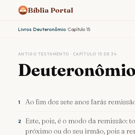
Bíblia Portal
Livros
/
Deuteronômio
/
Capítulo 15
ANTIGO TESTAMENTO · CAPÍTULO 15 DE 34
Deuteronômio
Ao fim dos sete anos farás remissão
1
Este, pois, é o modo da remissão: 
2
próximo ou do seu irmão, pois a r