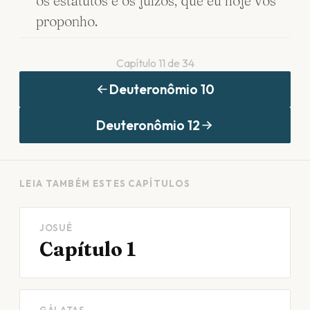
os estatutos e os juízos, que eu hoje vos
proponho.
Capítulo
11
de
34
Deuteronômio
10
Deuteronômio
12
LEIA TAMBÉM ESTES CAPÍTULOS
JOSUÉ
Capítulo 1