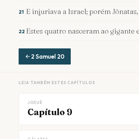
E injuriava a Israel; porém Jônatas,
21
Estes quatro nasceram ao gigante e
22
2 Samuel
20
LEIA TAMBÉM ESTES CAPÍTULOS
JOSUÉ
Capítulo 9