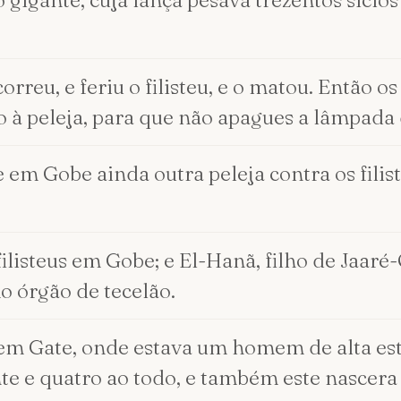
o gigante, cuja lança pesava trezentos siclo
correu, e feriu o filisteu, e o matou. Então
 à peleja, para que não apagues a lâmpada d
em Gobe ainda outra peleja contra os filisteu
ilisteus em Gobe; e El-Hanã, filho de Jaaré-
mo órgão de tecelão.
m Gate, onde estava um homem de alta est
nte e quatro ao todo, e também este nascera