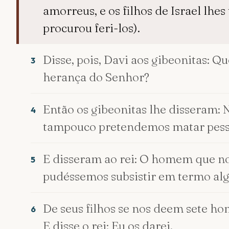
amorreus, e os filhos de Israel lhes
procurou feri-los).
Disse, pois, Davi aos gibeonitas: Q
3
herança do Senhor?
Então os gibeonitas lhe disseram:
4
tampouco pretendemos matar pessoa 
E disseram ao rei: O homem que no
5
pudéssemos subsistir em termo alg
De seus filhos se nos deem sete ho
6
E disse o rei: Eu os darei.