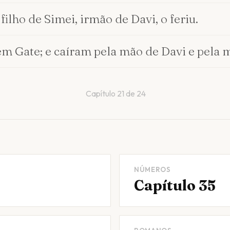
 filho de Simei, irmão de Davi, o feriu.
m Gate; e caíram pela mão de Davi e pela m
Capítulo
21
de
24
NÚMEROS
Capítulo 35