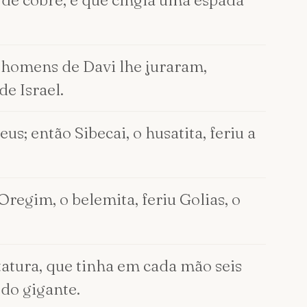
s de cobre, e que cingia uma espada
 os homens de Davi lhe juraram,
e Israel.
s; então Sibecai, o husatita, feriu a
Oregim, o belemita, feriu Golias, o
atura, que tinha em cada mão seis
 do gigante.