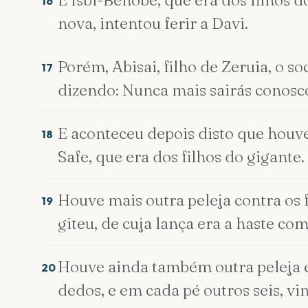
E Isbi-Benobe, que era dos filhos d
16
nova, intentou ferir a Davi.
Porém, Abisai, filho de Zeruia, o so
17
dizendo: Nunca mais sairás conosco
E aconteceu depois disto que houve 
18
Safe, que era dos filhos do gigante.
Houve mais outra peleja contra os f
19
giteu, de cuja lança era a haste co
Houve ainda também outra peleja e
20
dedos, e em cada pé outros seis, vi