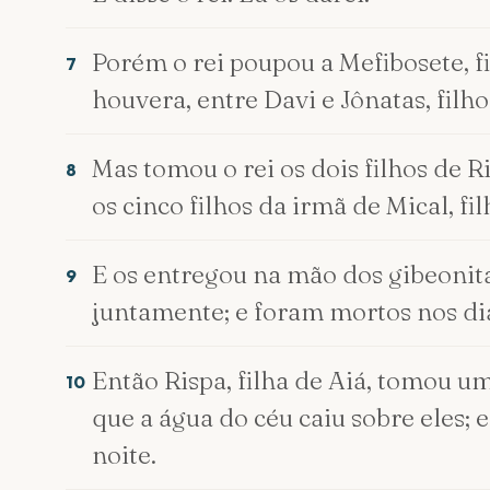
Porém o rei poupou a Mefibosete, fi
7
houvera, entre Davi e Jônatas, filho
Mas tomou o rei os dois filhos de R
8
os cinco filhos da irmã de Mical, fil
E os entregou na mão dos gibeonita
9
juntamente; e foram mortos nos dia
Então Rispa, filha de Aiá, tomou um
10
que a água do céu caiu sobre eles;
noite.